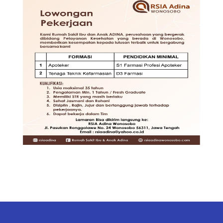
TENAGA TEKNIS
KEFARMASIAN DI RSIA ADINA
WONOSOBO
DIBUTUHKAN SEGERA TENAGA
TEKNIS KEFARMASIAN DI RUMAH
SAKIT IBU DAN ANAK ADINA
WONOSOBO
SYARAT DAN KETENTUAN LIHAT
BROSUR