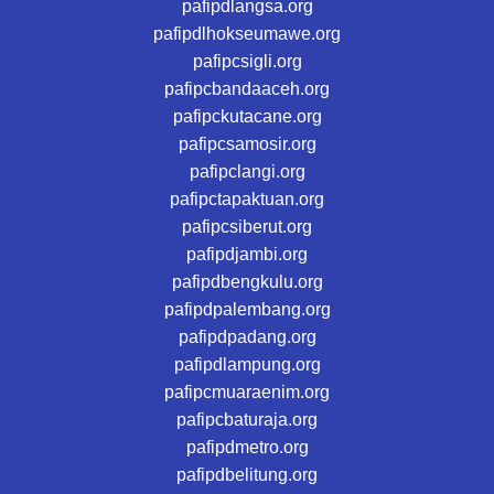
pafipdlangsa.org
pafipdlhokseumawe.org
pafipcsigli.org
pafipcbandaaceh.org
pafipckutacane.org
pafipcsamosir.org
pafipclangi.org
pafipctapaktuan.org
pafipcsiberut.org
pafipdjambi.org
pafipdbengkulu.org
pafipdpalembang.org
pafipdpadang.org
pafipdlampung.org
pafipcmuaraenim.org
pafipcbaturaja.org
pafipdmetro.org
pafipdbelitung.org