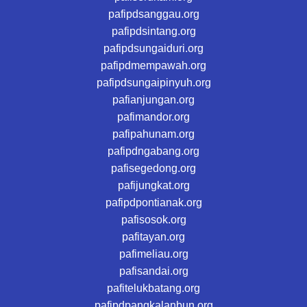
pafipdsanggau.org
pafipdsintang.org
pafipdsungaiduri.org
pafipdmempawah.org
pafipdsungaipinyuh.org
pafianjungan.org
pafimandor.org
pafipahunam.org
pafipdngabang.org
pafisegedong.org
pafijungkat.org
pafipdpontianak.org
pafisosok.org
pafitayan.org
pafimeliau.org
pafisandai.org
pafitelukbatang.org
pafipdpangkalanbun.org