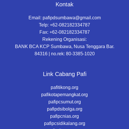
Kontak
Email:
pafipdsumbawa@gmail.com
Telp: +62-082182334787
Fax: +62-082182334787
Rekening Organisasi:
BANK BCA KCP Sumbawa, Nusa Tenggara Bar.
84316 | no.rek: 80-3385-1020
Link Cabang Pafi
pafitikong.org
pafikotapemangkat.org
pafipcsumut.org
pafipdsibolga.org
pafipcnias.org
pafipcsidikalang.org