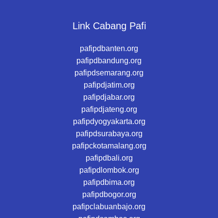
Link Cabang Pafi
pafipdbanten.org
pafipdbandung.org
pafipdsemarang.org
pafipdjatim.org
pafipdjabar.org
pafipdjateng.org
pafipdyogyakarta.org
pafipdsurabaya.org
pafipckotamalang.org
pafipdbali.org
pafipdlombok.org
pafipdbima.org
pafipdbogor.org
pafipclabuanbajo.org