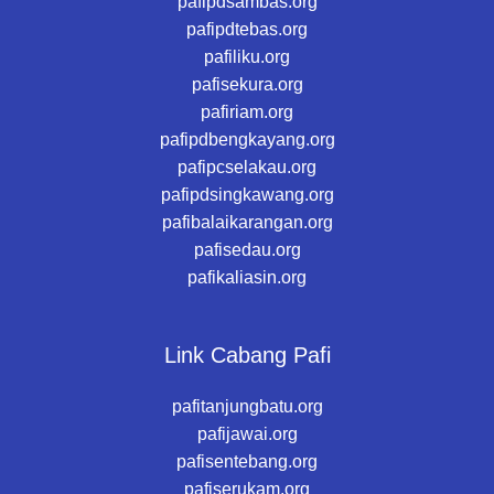
pafipdsambas.org
pafipdtebas.org
pafiliku.org
pafisekura.org
pafiriam.org
pafipdbengkayang.org
pafipcselakau.org
pafipdsingkawang.org
pafibalaikarangan.org
pafisedau.org
pafikaliasin.org
Link Cabang Pafi
pafitanjungbatu.org
pafijawai.org
pafisentebang.org
pafiserukam.org