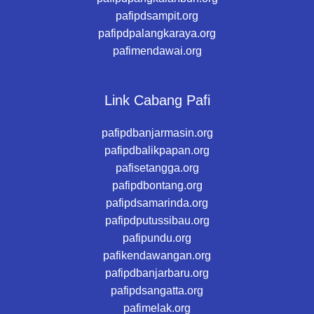
pafipdsampit.org
pafipdpalangkaraya.org
pafimendawai.org
Link Cabang Pafi
pafipdbanjarmasin.org
pafipdbalikpapan.org
pafisetangga.org
pafipdbontang.org
pafipdsamarinda.org
pafipdputussibau.org
pafipundu.org
pafikendawangan.org
pafipdbanjarbaru.org
pafipdsangatta.org
pafimelak.org