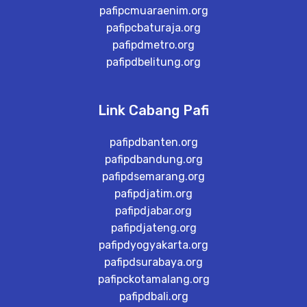
pafipcmuaraenim.org
pafipcbaturaja.org
pafipdmetro.org
pafipdbelitung.org
Link Cabang Pafi
pafipdbanten.org
pafipdbandung.org
pafipdsemarang.org
pafipdjatim.org
pafipdjabar.org
pafipdjateng.org
pafipdyogyakarta.org
pafipdsurabaya.org
pafipckotamalang.org
pafipdbali.org