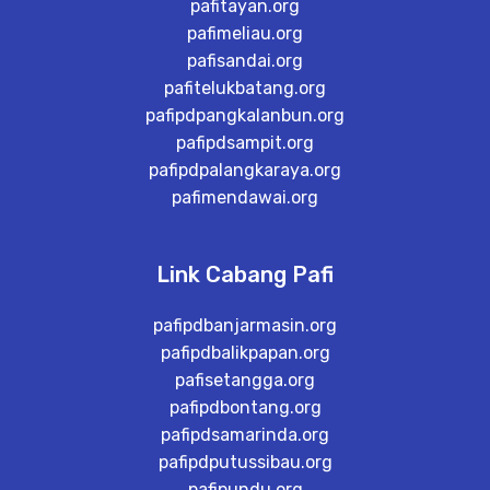
pafitayan.org
pafimeliau.org
pafisandai.org
pafitelukbatang.org
pafipdpangkalanbun.org
pafipdsampit.org
pafipdpalangkaraya.org
pafimendawai.org
Link Cabang Pafi
pafipdbanjarmasin.org
pafipdbalikpapan.org
pafisetangga.org
pafipdbontang.org
pafipdsamarinda.org
pafipdputussibau.org
pafipundu.org